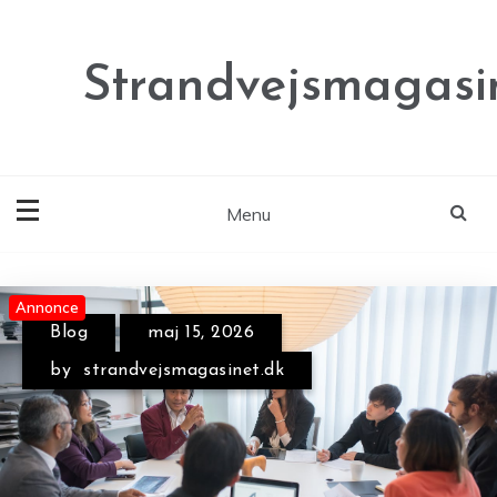
Skip
to
content
Strandvejsmagasi
Menu
Annonce
Annonce
Blog
maj 15, 2026
by
strandvejsmagasinet.dk