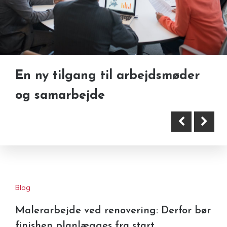
En ny tilgang til arbejdsmøder
Sælg defekt bil i stedet for at
og samarbejde
skrotte den – fordele
Blog
Malerarbejde ved renovering: Derfor bør
finishen planlægges fra start