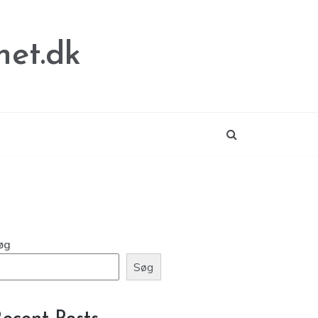
net.dk
øg
Søg