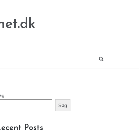
net.dk
øg
Søg
ecent Posts