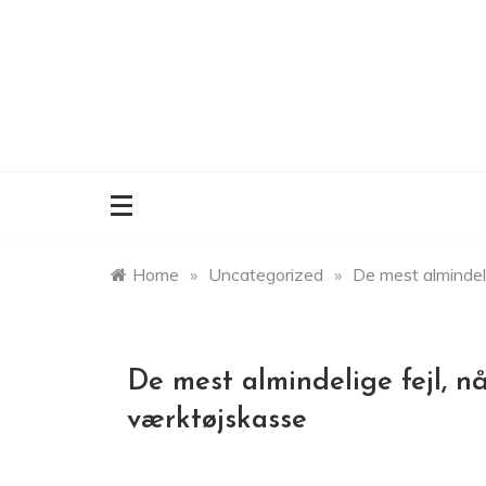
Skip
to
content
Home
»
Uncategorized
»
De mest almindeli
De mest almindelige fejl, n
værktøjskasse