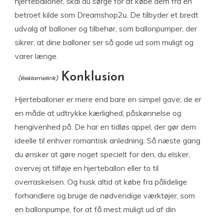
hjerteballoner, skal du sørge for at købe dem fra en
betroet kilde som Dreamshop2u. De tilbyder et bredt
udvalg af balloner og tilbehør, som ballonpumper, der
sikrer, at dine balloner ser så gode ud som muligt og
varer længe.
Konklusion
Hjerteballoner er mere end bare en simpel gave; de er
en måde at udtrykke kærlighed, påskønnelse og
hengivenhed på. De har en tidløs appel, der gør dem
ideelle til enhver romantisk anledning. Så næste gang
du ønsker at gøre noget specielt for den, du elsker,
overvej at tilføje en hjerteballon eller to til
overraskelsen. Og husk altid at købe fra pålidelige
forhandlere og bruge de nødvendige værktøjer, som
en ballonpumpe, for at få mest muligt ud af din