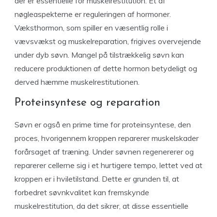
der er essentielle for muskelrestitution. Et af
nøgleaspekterne er reguleringen af ​​hormoner.
Væksthormon, som spiller en væsentlig rolle i
vævsvækst og muskelreparation, frigives overvejende
under dyb søvn. Mangel på tilstrækkelig søvn kan
reducere produktionen af ​​dette hormon betydeligt og
derved hæmme muskelrestitutionen.
Proteinsyntese og reparation
Søvn er også en prime time for proteinsyntese, den
proces, hvorigennem kroppen reparerer muskelskader
forårsaget af træning. Under søvnen regenererer og
reparerer cellerne sig i et hurtigere tempo, lettet ved at
kroppen er i hviletilstand. Dette er grunden til, at
forbedret søvnkvalitet kan fremskynde
muskelrestitution, da det sikrer, at disse essentielle