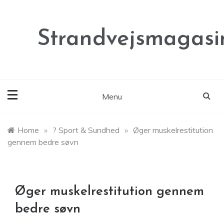
Skip
to
content
Strandvejsmagasi
Menu
Home
»
? Sport & Sundhed
»
Øger muskelrestitution
gennem bedre søvn
Øger muskelrestitution gennem
bedre søvn