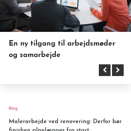
En ny tilgang til arbejdsmøder
Sælg defekt bil i stedet for at
og samarbejde
skrotte den – fordele
Blog
Malerarbejde ved renovering: Derfor bør
finishen planlægges fra start