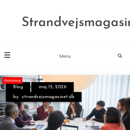
Skip
to
content
Strandvejsmagasi
Menu
Annonce
Annonce
Blog
maj 15, 2026
by
strandvejsmagasinet.dk