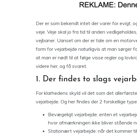
Der er som bekendt intet der varer for evigt, o
veje. Veje skal jo fra tid til anden vedligehol
vejbaner. Uanset om der er tale om en motorvej
form for vejarbejde naturligvis at man sørger 
at man er nødt til at følge visse regler og lov
videre her, og få svaret.
1. Der findes to slags vejar
For klarhedens skyld vil det som det allerførst
vejarbejde. Og her findes der 2 forskellige type
Bevægeligt vejarbejde: enten et vejarbej
hvor afmærkningen ikke bliver stående n
Stationært vejarbejde: når det kommer ti