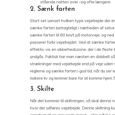
stående natten over –og ofte længere.
2. Sænk farten
Stort set uanset hvilken type vejarbejde der er 
sænke farten betragteligt i nærheden af selve ar
sænke farten til 80 km/t på motorveje, og ned
passerer forbi vejarbejdet. Ved at sænke farte
effektiv vis en sikkerhedszone, der i de fleste t
undgås. Faktisk har man næsten en dobbelt så st
strækninger med vejarbejde end på veje uden ve
reglerne og sænke farten i god tid, når du ser et 
risikere liv og lemmer bare for at komme hjem 5 
3. Skilte
Når det kommer til skiltningen, så skal denne na
hvor der udføres vejarbejde. Denne skiltning ku