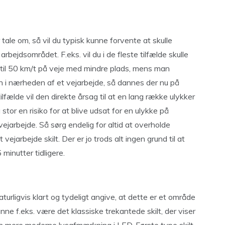
tale om, så vil du typisk kunne forvente at skulle
bejdsområdet. F.eks. vil du i de fleste tilfælde skulle
 til 50 km/t på veje med mindre plads, mens man
n i nærheden af et vejarbejde, så dannes der nu på
ilfælde vil den direkte årsag til at en lang række ulykker
or en risiko for at blive udsat for en ulykke på
jarbejde. Så sørg endelig for altid at overholde
vejarbejde skilt. Der er jo trods alt ingen grund til at
minutter tidligere.
turligvis klart og tydeligt angive, at dette er et område
nne f.eks. være det klassiske trekantede skilt, der viser