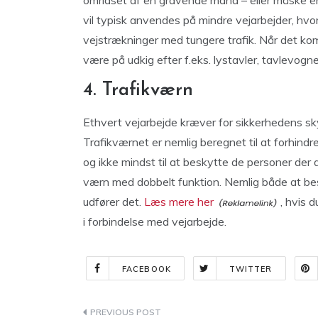
omridset af en gravende mand – eller måske e
vil typisk anvendes på mindre vejarbejder, h
vejstrækninger med tungere trafik. Når det ko
være på udkig efter f.eks. lystavler, tavlevo
4. Trafikværn
Ethvert vejarbejde kræver for sikkerhedens sky
Trafikværnet er nemlig beregnet til at forhindre
og ikke mindst til at beskytte de personer der
værn med dobbelt funktion. Nemlig både at besk
udfører det.
Læs mere her
, hvis 
i forbindelse med vejarbejde.
FACEBOOK
TWITTER
Indlægsnavigation