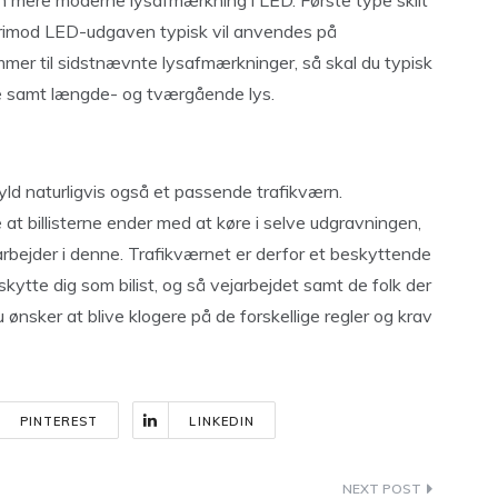
n mere moderne lysafmærkning i LED. Første type skilt
vorimod LED-udgaven typisk vil anvendes på
mmer til sidstnævnte lysafmærkninger, så skal du typisk
gne samt længde- og tværgående lys.
ld naturligvis også et passende trafikværn.
 at billisterne ender med at køre i selve udgravningen,
 arbejder i denne. Trafikværnet er derfor et beskyttende
ytte dig som bilist, og så vejarbejdet samt de folk der
du ønsker at blive klogere på de forskellige regler og krav
PINTEREST
LINKEDIN