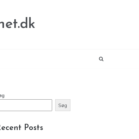
net.dk
øg
Søg
ecent Posts