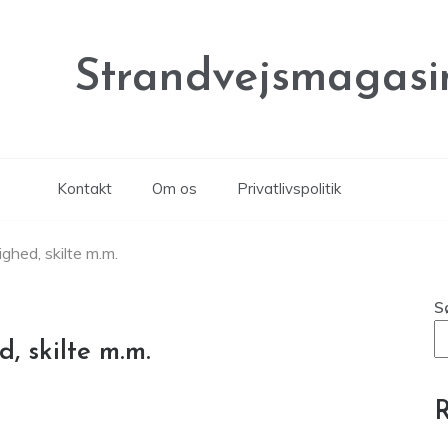
Strandvejsmagasi
Kontakt
Om os
Privatlivspolitik
ighed, skilte m.m.
S
, skilte m.m.
R