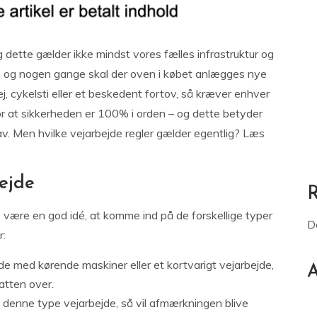
g dette gælder ikke mindst vores fælles infrastruktur og
des, og nogen gange skal der oven i købet anlægges nye
, cykelsti eller et beskedent fortov, så kræver enhver
for at sikkerheden er 100% i orden – og dette betyder
krav. Men hvilke vejarbejde regler gælder egentlig? Læs
bejde
e være en god idé, at komme ind på de forskellige typer
D
r:
de med kørende maskiner eller et kortvarigt vejarbejde,
A
atten over.
l denne type vejarbejde, så vil afmærkningen blive