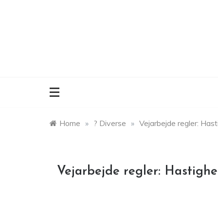
Skip
to
content
Home
»
? Diverse
»
Vejarbejde regler: Hast
Vejarbejde regler: Hastighed